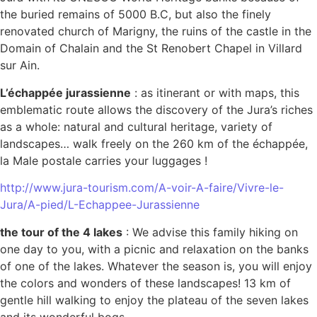
the buried remains of 5000 B.C, but also the finely
renovated church of Marigny, the ruins of the castle in the
Domain of Chalain and the St Renobert Chapel in Villard
sur Ain.
L’échappée jurassienne
: as itinerant or with maps, this
emblematic route allows the discovery of the Jura’s riches
as a whole: natural and cultural heritage, variety of
landscapes… walk freely on the 260 km of the échappée,
la Male postale carries your luggages !
http://www.jura-tourism.com/A-voir-A-faire/Vivre-le-
Jura/A-pied/L-Echappee-Jurassienne
the tour of the 4 lakes
: We advise this family hiking on
one day to you, with a picnic and relaxation on the banks
of one of the lakes. Whatever the season is, you will enjoy
the colors and wonders of these landscapes! 13 km of
gentle hill walking to enjoy the plateau of the seven lakes
and its wonderful bogs.